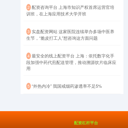
​配资咨询平台 上海市知识产权首席运营官培
2
训班，在上海应用技术大学开班
​实盘配资网站 这家医院连续举办多场中医养
3
生节，“脆皮打工人”想咨询这方面问题
创业板指
3515.56
-19.58
-0.55%
​最安全的线上配资平台 上海：依托数字化手
4
段加强中药代煎配送管理，推动溯源饮片临床应
用
​“外热内冷” 我国戒烟药渗透率不足5%
5
基金指数
7229.80
-1.63
-0.02%
配资杠杆平台