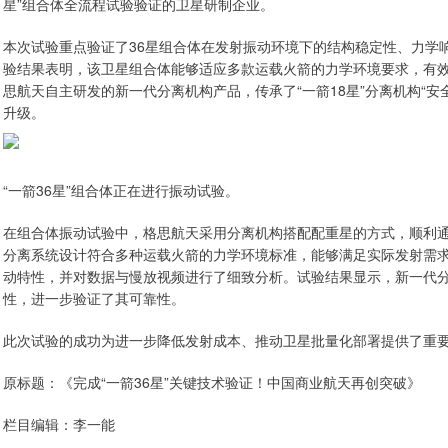
星”组合体全流程试验验证的卫星研制企业。
本次试验重点验证了36星组合体在发射振动环境下的结构稳定性、力学
验结果表明，该卫星组合体能够适应多款运载火箭的力学环境要求，有效
思航天自主研发的新一代分离机构产品，传承了“一箭18星”分离机构“
升级。
“一箭36星”组合体正在进行振动试验。
在组合体振动试验中，格思航天采用分离机构搭配配重星的方式，顺利
分离系统设计符合多种运载火箭的力学环境标准，能够满足实际发射需
动特性，并对数据与慢放视频进行了细致分析。试验结果显示，新一代
性，进一步验证了其可靠性。
此次试验的成功为进一步降低发射成本、推动卫星批量化部署提供了重
原标题：《完成“一箭36星”关键技术验证！中国商业航天再创突破》
栏目编辑：李一能