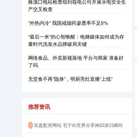
株溪口电站检查组到筱电公司开展水电安全生
产交叉检查
“外热内冷” 我国戒烟药渗透率不足5%
“最后一米”的心智唤醒：电梯媒体如何成为存
量时代洗发水品牌破局关键
网络食品、外卖新规落地 平台与商家 准备好
沪深300
4651.31
-6.85
-0.15%
了吗
无堂食不再“隐身”，明厨亮灶直播“上线”
推荐资讯
北证50
1122.88
+3.42
+0.30%
​实盘配资网站 毛宁向世界分享神22凌日瞬间
1