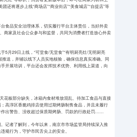
还将逐步上线“商场店”“商业街店”“美食城店”“自提店”等
台食品安全治理体系，切实履行平台主体责任，当好外卖
客、商家及社会公众参与和监督，共同为消费者打造放心外卖
29日上线，“可堂食/无堂食”“有明厨亮灶/无明厨亮
数据推送，并辅以线下人员实地核验，确保信息真实准确。同
骑手开展培训，平台还会发挥技术优势、利用线上渠道，向
天花板部分缺失，冰箱内食材堆放混乱、待加工食品与直接
罚；高淳区香脆鸡排店使用过期烤肠制售食品，并且未履行
并作出警告、没收超过保质期烤肠、罚款的行政处罚……
。记者了解到，今年以来，南京市市场监管局持续深入推
法违规行为，守护市民舌尖上的安全。