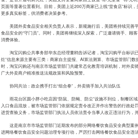
页面等显著位置看到。目前，美团上近200万商家已上线“堂食店”标识，美团
更多真实标签，供消费者决策参考。
美团外卖食品安全相关负责人表示，新规施行后，美团将持续完善平
食品安全的“守门员”。同时，美团将继续深入探索，广泛邀请骑手、顾
消费体验。
淘宝闪购公共事务部华东总经理董鸥告诉记者，淘宝闪购平台标识已于5月
灶”信息来源主要有三类：商家自主提报、AI算法测算、市场监管部门
时，淘宝闪购还与南京市场监管部门共建常态化教育培训机制，对外卖
广大外卖商户精准推送法规政策和风险预警。
协同共治：政企携手打出“组合拳”，外卖骑手加入共治队伍
雨花台区圆小胖小吃店因“防鼠、防蝇、防尘”设施不到位，制餐区域
入口食品混放，被市场监管部门依据规定责令改正并作出警告的行政处
进货查验义务，市场监管部门执法人员依法责令当事人改正违法行为，
这是南京市市场监管部门近期发布的部分网络餐饮食品安全典型案例
进网络餐饮食品安全问题治理专项行动，严厉打击网络餐饮食品安全违