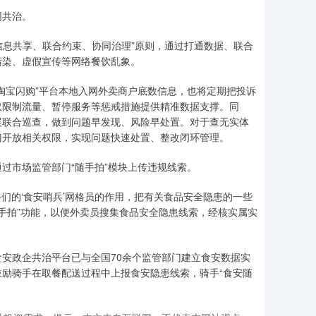
同共治。
息共享、联合约束、协同治理”原则，通过打通数据、联合
污染、虚假宣传等网络餐饮乱象。
宝闪购”平台本地入网外卖商户底数信息，也将定期把投诉
取限制流量、暂停服务等惩戒措施提供精准数据支撑。同
展联合巡查，做到问题早发现、风险早处置。对于查无实体
门开放相关权限，实现问题快速处置、整改闭环管理。
市场监管部门“随手拍”模块上传违规线索。
的‘食安哨兵’网格员的作用，把有关食品安全隐患的一些
随手拍”功能，以便外卖员搜集食品安全隐患线索，经核实属实
政企共治平台已与全国70余个监管部门建立食安数据实
励骑手在取餐配送过程中上报食安隐患线索，骑手“食安随