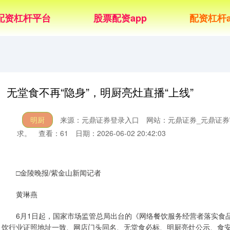
配资杠杆平台
股票配资app
配资杠杆a
无堂食不再“隐身”，明厨亮灶直播“上线”
明厨
来源：元鼎证券登录入口
网站：元鼎证券_元鼎证券
求。
查看：61
日期：2026-06-02 20:42:03
□金陵晚报/紫金山新闻记者
黄琳燕
6月1日起，国家市场监管总局出台的《网络餐饮服务经营者落实食品
饮行业证照地址一致、网店门头同名、无堂食必标、明厨亮灶公示、食安