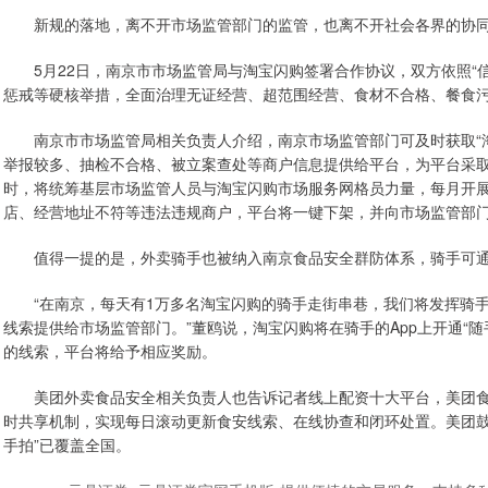
新规的落地，离不开市场监管部门的监管，也离不开社会各界的协
5月22日，南京市市场监管局与淘宝闪购签署合作协议，双方依照“信
惩戒等硬核举措，全面治理无证经营、超范围经营、食材不合格、餐食
南京市市场监管局相关负责人介绍，南京市场监管部门可及时获取“淘
举报较多、抽检不合格、被立案查处等商户信息提供给平台，为平台采
时，将统筹基层市场监管人员与淘宝闪购市场服务网格员力量，每月开
店、经营地址不符等违法违规商户，平台将一键下架，并向市场监管部
值得一提的是，外卖骑手也被纳入南京食品安全群防体系，骑手可通过
“在南京，每天有1万多名淘宝闪购的骑手走街串巷，我们将发挥骑手们
线索提供给市场监管部门。”董鸥说，淘宝闪购将在骑手的App上开通“
的线索，平台将给予相应奖励。
美团外卖食品安全相关负责人也告诉记者线上配资十大平台，美团食安
时共享机制，实现每日滚动更新食安线索、在线协查和闭环处置。美团鼓
手拍”已覆盖全国。