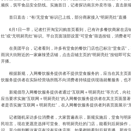
顽疾，筑牢食品安全防线。实施首日，记者探访南京外卖市场，直击新
首日直击：“有/无堂食”标识已上线，部分商家接入“明厨亮灶”直播
6月1日一早，记者打开淘宝闪购首页看到，已有许多餐饮商家在店铺名
灶”或“无明厨亮灶”标识。平台页面顶部设置“可堂食”筛选按钮，消费者
在美团平台，记者看到，许多有堂食的餐饮门店也已标注“堂食店”，不
雨润大街附近的一家麻辣烫店铺，点击店铺主页的“明厨亮灶”按钮即可
开播。
根据新规，入网餐饮服务提供者不提供堂食服务的，应当在其主页面显
饮服务提供者在实际经营场所既不向消费者持续提供现场就餐服务，也
新规倡导入网餐饮服务提供者通过“互联网＋明厨亮灶”等方式，向社
应当要求实施“互联网＋明厨亮灶”的入网餐饮服务提供者在其主页面显著
者是否实施“互联网＋明厨亮灶”，在入网餐饮服务提供者列表页面展示“无
记者随机采访多位消费者，大家普遍表示，新规实施后，堂食与明厨
民坦言，现在更愿意选择可堂食、有明厨亮灶的门店，能看到后厨操作，
识，至少能判断这家店有没有实体店面，如果都能看到后厨直播，那肯定