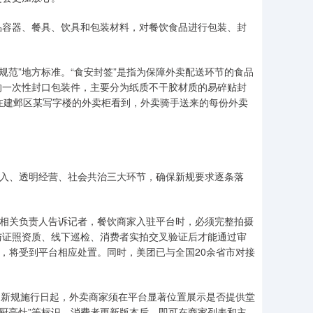
容器、餐具、饮具和包装材料，对餐饮食品进行包装、封
。
范”地方标准。“食安封签”是指为保障外卖配送环节的食品
的一次性封口包装件，主要分为纸质不干胶材质的易碎贴封
在建邺区某写字楼的外卖柜看到，外卖骑手送来的每份外卖
入、透明经营、社会共治三大环节，确保新规要求逐条落
卖相关负责人告诉记者，餐饮商家入驻平台时，必须完整拍摄
与证照资质、线下巡检、消费者实拍交叉验证后才能通过审
的，将受到平台相应处置。同时，美团已与全国20余省市对接
自新规施行日起，外卖商家须在平台显著位置展示是否提供堂
明厨亮灶”等标识，消费者更新版本后，即可在商家列表和主