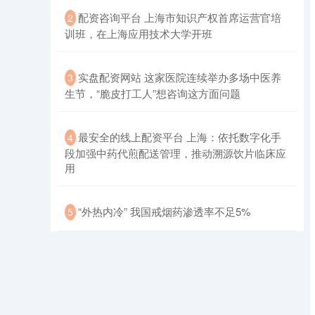
​配资咨询平台 上海市知识产权首席运营官培
2
训班，在上海应用技术大学开班
​实盘配资网站 这家医院连续举办多场中医养
3
生节，“脆皮打工人”想咨询这方面问题
​最安全的线上配资平台 上海：依托数字化手
4
段加强中药代煎配送管理，推动溯源饮片临床应
用
​“外热内冷” 我国戒烟药渗透率不足5%
5