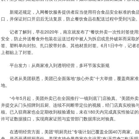
新规还规定，入网餐饮服务提供者应当使用符合食品安全标准的食品
口，并保证封口开启后无法复原，防止餐饮食品在配送过程中受到污染
记者了解到，早在2020年，南京就发布了“餐饮外卖一次性封签使用规
安全，防止外送餐食外包装在运送过程中被人为拆启或意外破坏而采取
签、塑料单向封扣、扎口胶带封条、其他材质封签。6月1日中午，记者
上都贴上了封签。
平台发力：从商家准入到透明经营，多环节落实新规
记者从美团获悉，美团已全面落地“放心外卖”十大举措，覆盖商家准
地。
“今年5月起，美团外卖已在全国推行‘一镜到底’门店验真。”美团外
并提交从门头招牌到后厨、连续不间断带定位的视频，经门店真实校验
核。已入驻商家也会定期收到核验通知，未在180天内完成真实性验证
许可证数据接口，实现商家证照与监管部门数据库比对验真。
在透明经营方面，美团“明厨亮灶”专项计划已覆盖全国40万商家。
食、是否开通明厨亮灶，美团支持全量商家自主设置“有/无堂食”“有/无