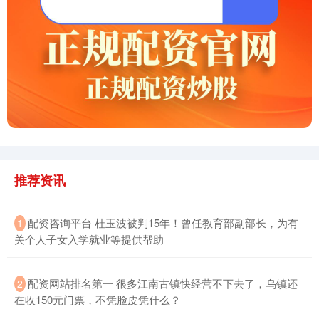
基金指数
7242.10
+12.30
+0.17%
推荐资讯
配资咨询平台 杜玉波被判15年！曾任教育部副部长，为有
1
关个人子女入学就业等提供帮助
国债指数
229.69
+0.10
+0.04%
配资网站排名第一 很多江南古镇快经营不下去了，乌镇还
2
在收150元门票，不凭脸皮凭什么？