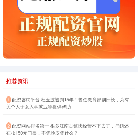
推荐资讯
配资咨询平台 杜玉波被判15年！曾任教育部副部长，为有
1
关个人子女入学就业等提供帮助
配资网站排名第一 很多江南古镇快经营不下去了，乌镇还
2
在收150元门票，不凭脸皮凭什么？