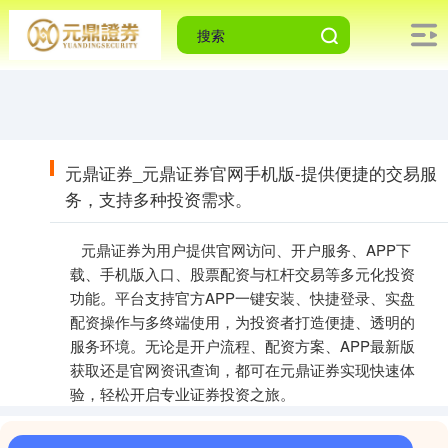
元鼎证券_元鼎证券官网手机版-提供便捷的交易服
务，支持多种投资需求。
元鼎证券为用户提供官网访问、开户服务、APP下
载、手机版入口、股票配资与杠杆交易等多元化投资
功能。平台支持官方APP一键安装、快捷登录、实盘
配资操作与多终端使用，为投资者打造便捷、透明的
服务环境。无论是开户流程、配资方案、APP最新版
获取还是官网资讯查询，都可在元鼎证券实现快速体
验，轻松开启专业证券投资之旅。