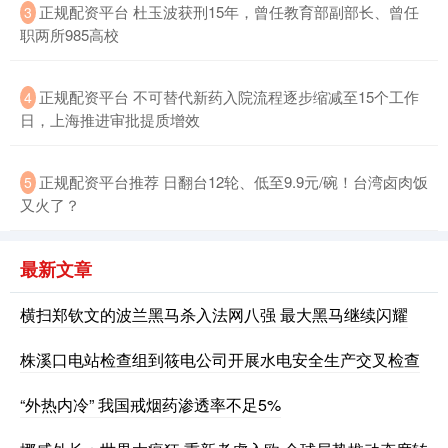
正规配资平台 杜玉波获刑15年，曾任教育部副部长、曾任
3
职两所985高校
正规配资平台 不可替代新药入院流程逐步缩减至15个工作
4
日，上海推进审批提质增效
正规配资平台推荐 日翻台12轮、低至9.9元/碗！台湾卤肉饭
5
又火了？
最新文章
横扫郑钦文的波兰黑马杀入法网八强 最大黑马继续闪耀
株溪口电站检查组到筱电公司开展水电安全生产交叉检查
“外热内冷” 我国戒烟药渗透率不足5%